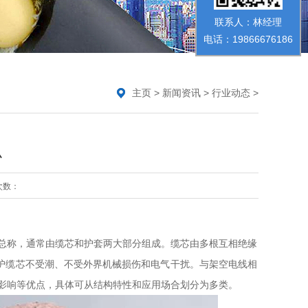
联系人：林经理
电话：19866676186
主页
>
新闻资讯
>
行业动态
>
么
次数：
总称，通常由缆芯和护套两大部分组成。缆芯由多根互相绝缘
保护缆芯不受潮、不受外界机械损伤和电气干扰。与架空电线相
影响等优点，具体可从结构特性和应用场合划分为多类。