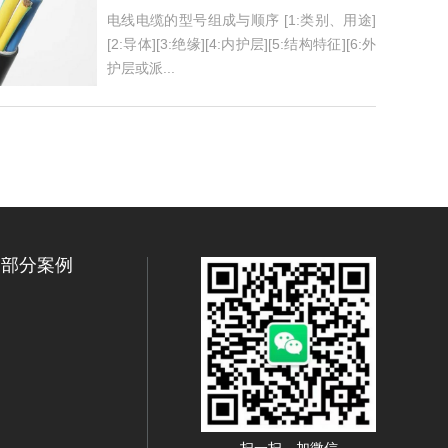
电线电缆的型号组成与顺序 [1:类别、用途]
[2:导体][3:绝缘][4:内护层][5:结构特征][6:外
护层或派...
部分案例