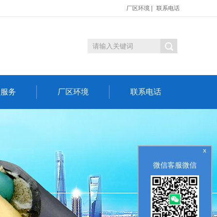
厂区环境
|
联系电话
后服务
厂区环境
联系电话
x
微信客服微信