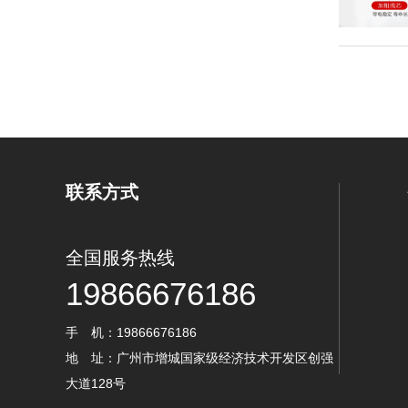
联系方式
全国服务热线
19866676186
手 机：19866676186
地 址：广州市增城国家级经济技术开发区创强
大道128号