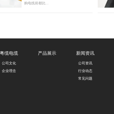
购电线前都比...
粤缆电缆
产品展示
新闻资讯
公司文化
公司资讯
企业理念
行业动态
常见问题